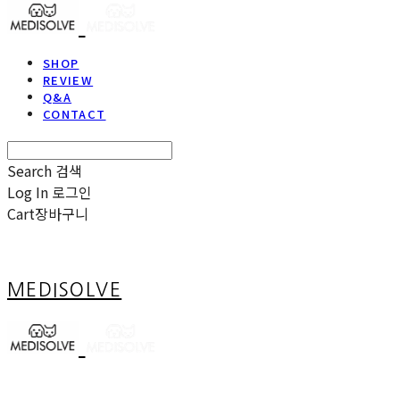
SHOP
REVIEW
Q&A
CONTACT
Search
검색
Log In
로그인
Cart
장바구니
MEDISOLVE