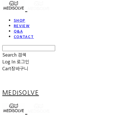
SHOP
REVIEW
Q&A
CONTACT
Search
검색
Log In
로그인
Cart
장바구니
MEDISOLVE